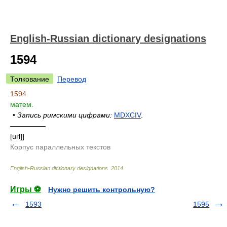
English-Russian dictionary designations
1594
Толкование
Перевод
1594
матем.
•
Запись римскими цифрами:
MDXCIV
.
—————
[url]]
Корпус параллельных текстов
English-Russian dictionary designations
.
2014
.
Игры ⚽
Нужно решить контрольную?
1593
1595