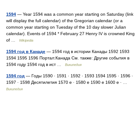
1594
— Year 1594 was a common year starting on Saturday (link
will display the full calendar) of the Gregorian calendar (or a
common year starting on Tuesday of the 10 day slower Julian
calendar). Events of 1594 * February 27 Henry IV is crowned King
of …
Wikipedia
1594 год в Канаде
— 1594 год в истории Канады 1592 1593
1594 1595 1596 Портал:Канада См. также: Другие события в
1594 году 1594 год в ист …
Википедия
1594 год
— Годы 1590 · 1591 · 1592 · 1593 1594 1595 · 1596 ·
1597 · 1598 Десятилетия 1570 е · 1580 е 1590 е 1600 е · …
Википедия