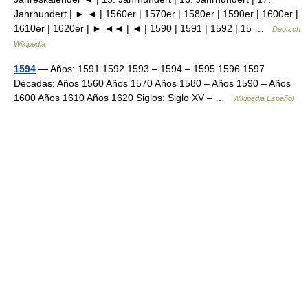
Jahrhundert | ► ◄ | 1560er | 1570er | 1580er | 1590er | 1600er |
1610er | 1620er | ► ◄◄ | ◄ | 1590 | 1591 | 1592 | 15 …
Deutsch
Wikipedia
1594
— Años: 1591 1592 1593 – 1594 – 1595 1596 1597
Décadas: Años 1560 Años 1570 Años 1580 – Años 1590 – Años
1600 Años 1610 Años 1620 Siglos: Siglo XV – …
Wikipedia Español