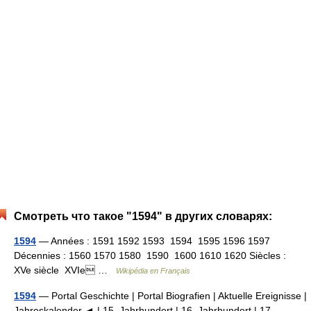
Смотреть что такое "1594" в других словарях:
1594
— Années : 1591 1592 1593 1594 1595 1596 1597
Décennies : 1560 1570 1580 1590 1600 1610 1620 Siècles :
XVe siècle XVIe …
Wikipédia en Français
1594
— Portal Geschichte | Portal Biografien | Aktuelle Ereignisse |
Jahreskalender ◄ | 15. Jahrhundert | 16. Jahrhundert | 17.