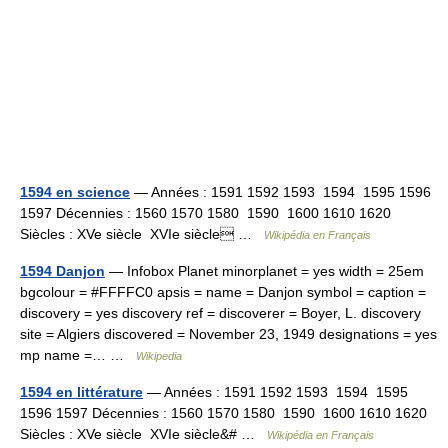
1594 en science
— Années : 1591 1592 1593 1594 1595 1596
1597 Décennies : 1560 1570 1580 1590 1600 1610 1620
Siècles : XVe siècle XVIe siècle …
Wikipédia en Français
1594 Danjon
— Infobox Planet minorplanet = yes width = 25em
bgcolour = #FFFFC0 apsis = name = Danjon symbol = caption =
discovery = yes discovery ref = discoverer = Boyer, L. discovery
site = Algiers discovered = November 23, 1949 designations = yes
mp name =… …
Wikipedia
1594 en littérature
— Années : 1591 1592 1593 1594 1595
1596 1597 Décennies : 1560 1570 1580 1590 1600 1610 1620
Siècles : XVe siècle XVIe siècle&# …
Wikipédia en Français